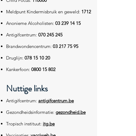
Child Focus:
116000
Meldpunt Kindermisbruik en geweld:
1712
Anonieme Alcoholisten:
03 239 14 15
Antigifcentrum:
070 245 245
Brandwondencentrum:
03 217 75 95
Druglijn:
078 15 10 20
Kankerfoon:
0800 15 802
Nuttige links
Antigifcentrum:
antigifcentrum.be
Gezondheidsinformatie:
gezondheid.be
Tropisch instituut:
itg.be
Vaccinaties:
vacciweb.be