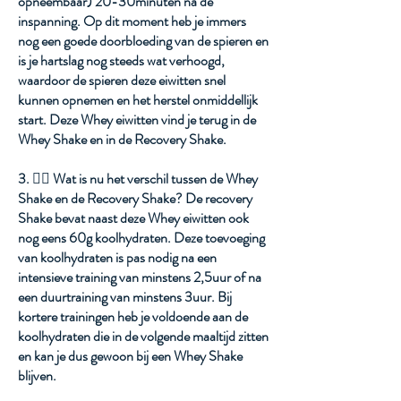
opneembaar) 20-30minuten na de
inspanning. Op dit moment heb je immers
Apotheek I. De Bauw
nog een goede doorbloeding van de spieren en
is je hartslag nog steeds wat verhoogd,
waardoor de spieren deze eiwitten snel
kunnen opnemen en het herstel onmiddellijk
start. Deze Whey eiwitten vind je terug in de
Whey Shake en in de Recovery Shake.
3. 🤷‍♂️ Wat is nu het verschil tussen de Whey
Shake en de Recovery Shake? De recovery
Shake bevat naast deze Whey eiwitten ook
nog eens 60g koolhydraten. Deze toevoeging
van koolhydraten is pas nodig na een
intensieve training van minstens 2,5uur of na
een duurtraining van minstens 3uur. Bij
kortere trainingen heb je voldoende aan de
koolhydraten die in de volgende maaltijd zitten
en kan je dus gewoon bij een Whey Shake
blijven.