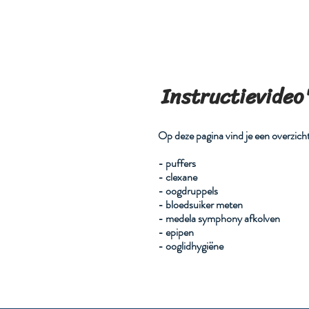
Apotheek I. De Bauw
Home
Ove
Instructievideo
Op deze pagina vind je een overzicht
- puffers
- clexane
- oogdruppels
- bloedsuiker meten
- medela symphony afkolven
- epipen
- ooglidhygiëne