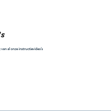
r ons
Diensten
Producten reserveren
Afspraak mak
's
 van al onze instructievideo's